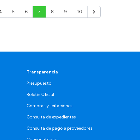
4
5
6
7
8
9
10
r
Siguiente
Transparencia
Presupuesto
Boletín Oficial
Compras y licitaciones
Consulta de expedientes
Consulta de pago a proveedores
Convocatorias