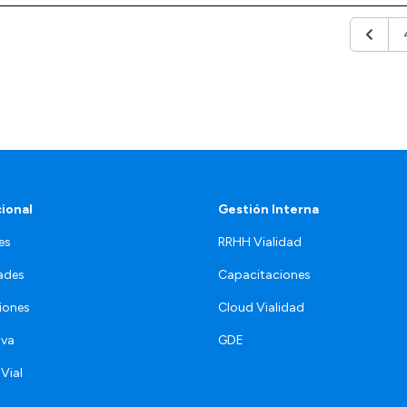
Anterio
cional
Gestión Interna
es
RRHH Vialidad
ades
Capacitaciones
iones
Cloud Vialidad
iva
GDE
 Vial