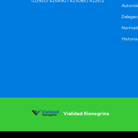
(02920) 425490 / 423085 / 422512
Autorid
Delegac
Normat
Historia
Vialidad Rionegrina