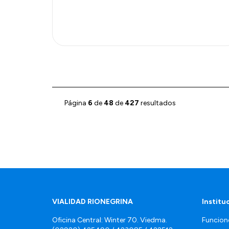
Página
6
de
48
de
427
resultados
VIALIDAD RIONEGRINA
Institu
Oficina Central: Winter 70. Viedma.
Funcion