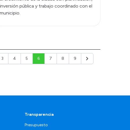
inversión pública y trabajo coordinado con el
municipio.
3
4
5
6
7
8
9
or
Siguiente
Transparencia
Presupuesto