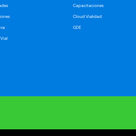
ades
Capacitaciones
iones
Cloud Vialidad
iva
GDE
 Vial