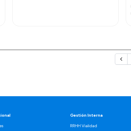
Anteri
cional
Gestión Interna
es
RRHH Vialidad