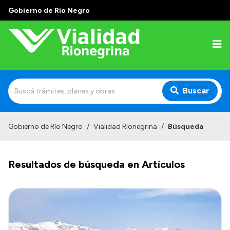
Gobierno de Río Negro
Buscar
Inicio
Gobierno de Río Negro
/
Vialidad Rionegrina
/
Búsqueda
Institucional
Resultados de búsqueda en Artículos
Funciones
Autoridades
Delegaciones
Normativa